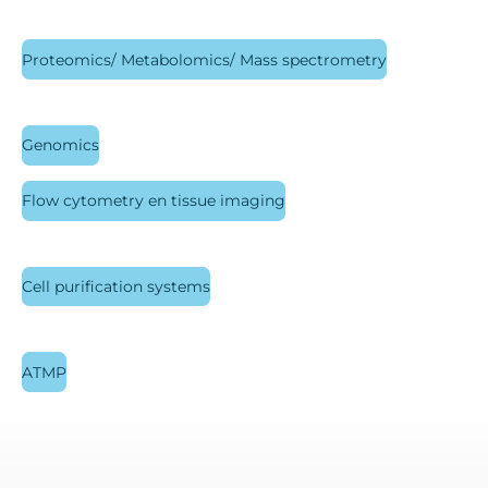
Proteomics/ Metabolomics/ Mass spectrometry
Genomics
Flow cytometry en tissue imaging
Cell purification systems
ATMP