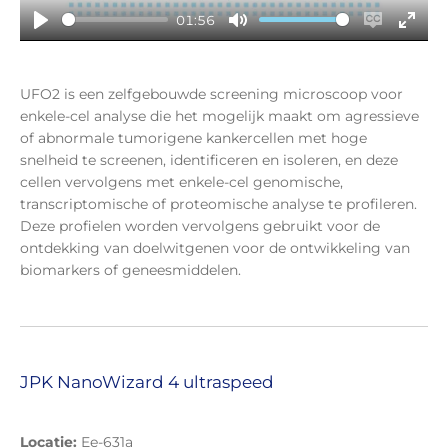
y
01:56
P
M
E
E
l
u
n
n
a
t
a
t
UFO2 is een zelfgebouwde screening microscoop voor
y
e
b
e
enkele-cel analyse die het mogelijk maakt om agressieve
l
r
of abnormale tumorigene kankercellen met hoge
e
f
snelheid te screenen, identificeren en isoleren, en deze
c
u
cellen vervolgens met enkele-cel genomische,
a
l
transcriptomische of proteomische analyse te profileren.
p
l
Deze profielen worden vervolgens gebruikt voor de
t
s
ontdekking van doelwitgenen voor de ontwikkeling van
biomarkers of geneesmiddelen.
i
c
o
r
n
e
s
e
n
JPK NanoWizard 4 ultraspeed
Locatie:
Ee-631a