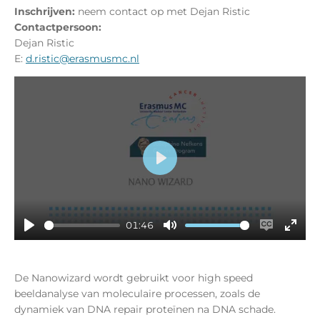
Inschrijven:
neem contact op met Dejan Ristic
Contactpersoon:
Dejan Ristic
E:
d.ristic@erasmusmc.nl
P
l
a
y
01:46
P
M
E
E
l
u
n
n
a
t
a
t
De Nanowizard wordt gebruikt voor high speed
y
e
b
e
beeldanalyse van moleculaire processen, zoals de
l
r
dynamiek van DNA repair proteïnen na DNA schade.