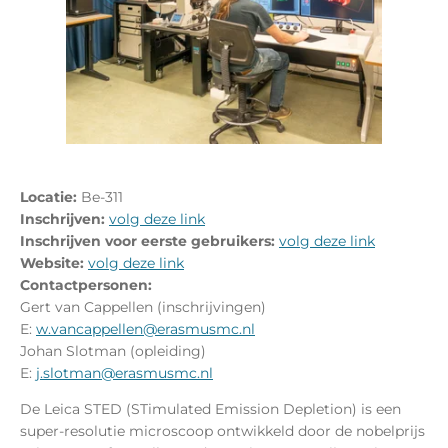
Locatie:
Be-311
Inschrijven:
volg deze link
Inschrijven voor eerste gebruikers:
volg deze link
Website:
volg deze link
Contactpersonen:
Gert van Cappellen (inschrijvingen)
E:
w.vancappellen@erasmusmc.nl
Johan Slotman (opleiding)
E:
j.slotman@erasmusmc.nl
De Leica STED (STimulated Emission Depletion) is een
super-resolutie microscoop ontwikkeld door de nobelprijs