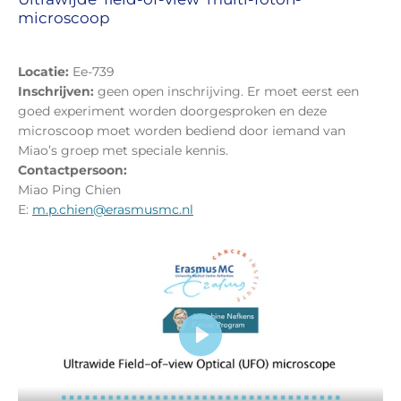
microscoop
Locatie:
Ee-739
Inschrijven:
geen open inschrijving. Er moet eerst een
goed experiment worden doorgesproken en deze
microscoop moet worden bediend door iemand van
Miao’s groep met speciale kennis.
Contactpersoon:
Miao Ping Chien
E:
m.p.chien@erasmusmc.nl
P
l
a