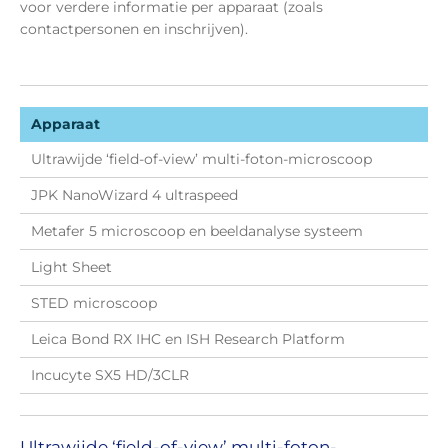
voor verdere informatie per apparaat (zoals
contactpersonen en inschrijven).
Apparaat
Ultrawijde ‘field-of-view’ multi-foton-microscoop
JPK NanoWizard 4 ultraspeed
Metafer 5 microscoop en beeldanalyse systeem
Light Sheet
STED microscoop
Leica Bond RX IHC en ISH Research Platform
Incucyte SX5 HD/3CLR
Ultrawijde ‘field-of-view’ multi-foton-