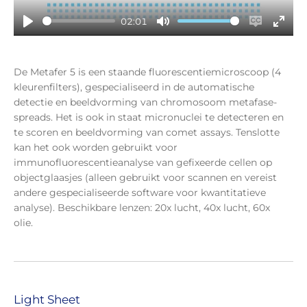
a
y
02:01
P
M
E
E
l
u
n
n
a
t
a
t
De Metafer 5 is een staande fluorescentiemicroscoop (4
y
e
b
e
kleurenfilters), gespecialiseerd in de automatische
l
r
detectie en beeldvorming van chromosoom metafase-
e
f
spreads. Het is ook in staat micronuclei te detecteren en
c
u
te scoren en beeldvorming van comet assays. Tenslotte
a
l
kan het ook worden gebruikt voor
p
l
immunofluorescentieanalyse van gefixeerde cellen op
t
s
objectglaasjes (alleen gebruikt voor scannen en vereist
andere gespecialiseerde software voor kwantitatieve
i
c
analyse). Beschikbare lenzen: 20x lucht, 40x lucht, 60x
o
r
olie.
n
e
s
e
n
Light Sheet