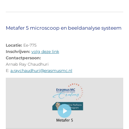
e
f
c
u
a
l
p
l
t
s
Metafer 5 microscoop en beeldanalyse systeem
i
c
o
r
Locatie:
Ee-775
n
e
Inschrijven:
volg deze link
s
e
Contactpersoon:
n
Arnab Ray Chaudhuri
E:
a.raychaudhuri@erasmusmc.nl
P
l