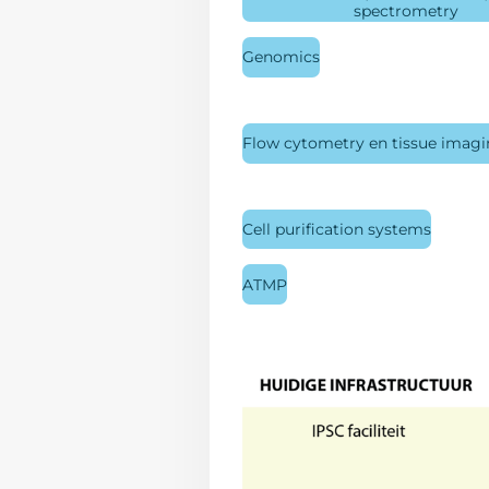
spectrometry
Genomics
Flow cytometry en tissue imag
Cell purification systems
ATMP