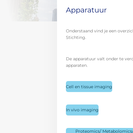
Apparatuur
Onderstaand vind je een overzi
Stichting.
De apparatuur valt onder te ver
apparaten.
Cell en tissue imaging
In vivo imaging
Proteomics/ Metabolomics